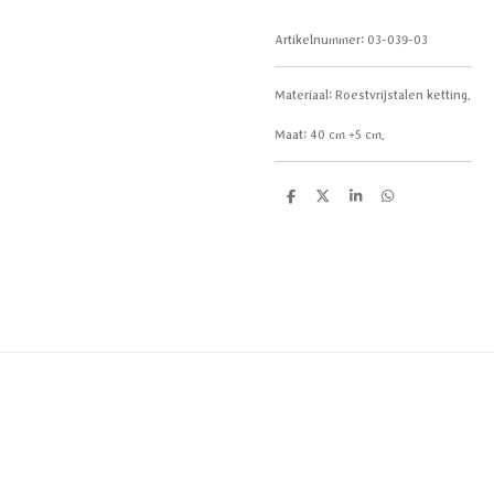
Artikelnummer:
03-039-03
Materiaal:
Roestvrijstalen ketting.
Maat: 40 cm +5 cm.
D
D
S
D
e
e
h
e
l
e
a
l
e
l
r
e
n
e
n