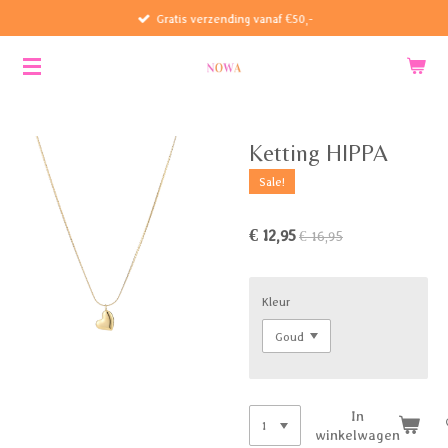
Gratis verzending vanaf €50,-
Ga
direct
naar
de
hoofdinhoud
Ketting HIPPA
Sale!
€ 12,95
€ 16,95
Kleur
In
winkelwagen