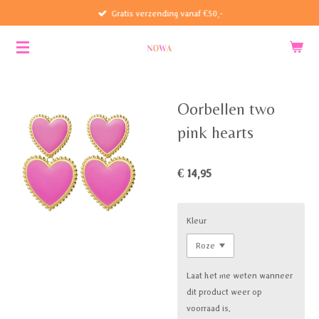
Gratis verzending vanaf €50,-
Ga
direct
naar
de
hoofdinhoud
Oorbellen two
pink hearts
€ 14,95
Kleur
Laat het me weten wanneer
dit product weer op
voorraad is.