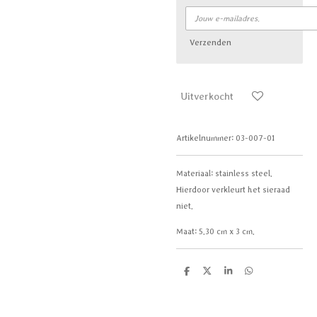
Verzenden
Uitverkocht
Artikelnummer:
03-007-01
Materiaal:
stainless steel.
Hierdoor verkleurt het sieraad
niet.
Maat:
5.30 cm x 3 cm.
D
D
S
D
e
e
h
e
l
e
a
l
e
l
r
e
n
e
n