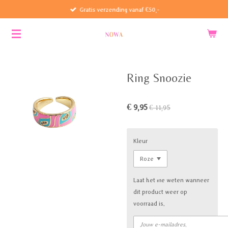
Gratis verzending vanaf €50,-
Ga
direct
naar
de
hoofdinhoud
Ring Snoozie
€ 9,95
€ 11,95
Kleur
Laat het me weten wanneer
dit product weer op
voorraad is.