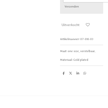
Verzenden
Uitverkocht
Artikelnummer:
07-016-03
Maat: one size, verstelbaar.
Materiaal: Gold plated
D
D
S
D
e
e
h
e
l
e
a
l
e
l
r
e
n
e
n