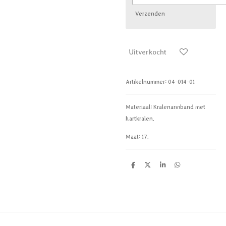
Verzenden
Uitverkocht
Artikelnummer:
04-014-01
Materiaal:
Kralenarmband met
hartkralen.
Maat: 17.
D
D
S
D
e
e
h
e
l
e
a
l
e
l
r
e
n
e
n