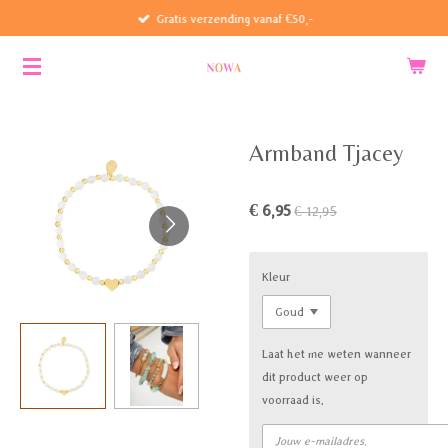
Gratis verzending vanaf €50,-
Ga
direct
naar
de
hoofdinhoud
Armband Tjacey
€ 6,95
€ 12,95
Kleur
Laat het me weten wanneer
dit product weer op
voorraad is.