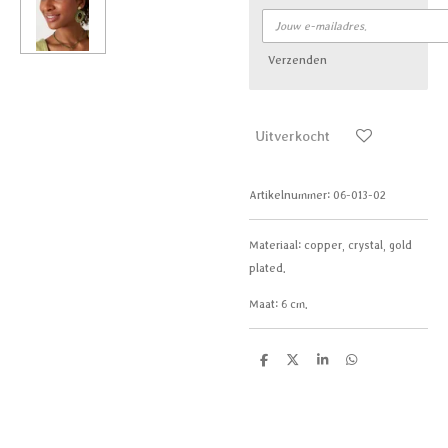
Verzenden
Uitverkocht
Artikelnummer:
06-013-02
Materiaal: c
opper, crystal, gold
plated.
Maat: 6
cm.
D
D
S
D
e
e
h
e
l
e
a
l
e
l
r
e
n
e
n