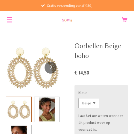
Gratis verzending vanaf €50,-
Ga
direct
naar
de
hoofdinhoud
Oorbellen Beige
boho
€ 14,50
Kleur
Laat het me weten wanneer
dit product weer op
voorraad is.