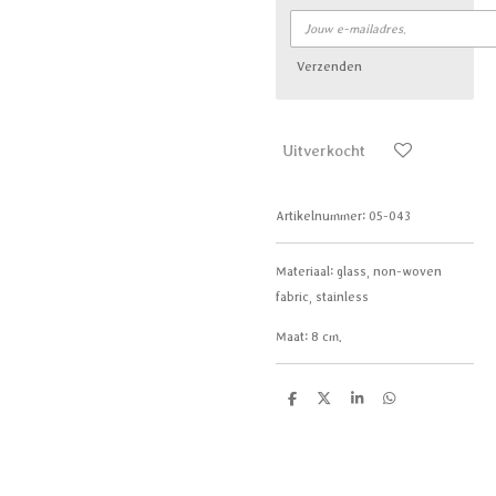
Verzenden
Uitverkocht
Artikelnummer:
05-043
Materiaal: g
lass, non-woven
fabric, stainless
Maat: 8
cm.
D
D
S
D
e
e
h
e
l
e
a
l
e
l
r
e
n
e
n