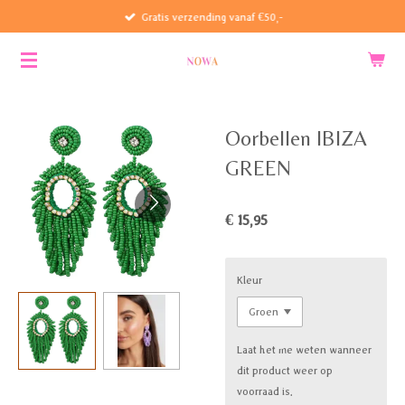
Gratis verzending vanaf €50,-
Ga
direct
naar
de
hoofdinhoud
Oorbellen IBIZA
GREEN
€ 15,95
Kleur
Laat het me weten wanneer
dit product weer op
voorraad is.