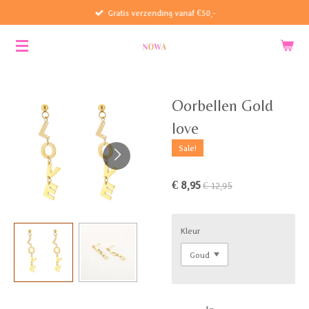
Gratis verzending vanaf €50,-
Ga
direct
naar
de
hoofdinhoud
Oorbellen Gold
love
Sale!
€ 8,95
€ 12,95
Kleur