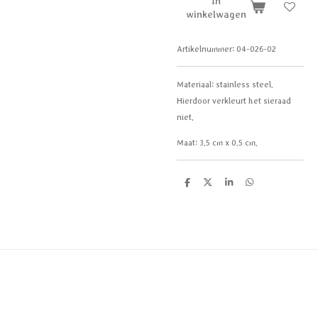
In
winkelwagen
Artikelnummer:
04-026-02
Materiaal:
stainless steel.
Hierdoor verkleurt het sieraad
niet.
Maat: 3.5 cm x 0.5 cm.
D
D
S
D
e
e
h
e
l
e
a
l
e
l
r
e
n
e
n