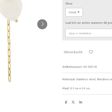
Kleur
Laat het me weten wanneer dit pro
Uitverkocht
Artikelnummer:
04-026-01
Materiaal:
stainless steel. Hierdoor ve
Maat: 6.3 cm x 1.4 cm.
D
D
S
e
e
h
l
e
a