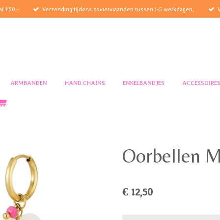
af €50,-
Verzending tijdens zomermaanden tussen 1-5 werkdagen.
ARMBANDEN
HAND CHAINS
ENKELBANDJES
ACCESSOIRE
Oorbellen 
€ 12,50