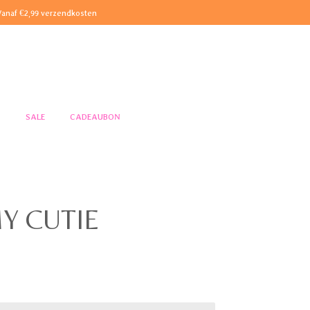
Vanaf €2,99 verzendkosten
S
SALE
CADEAUBON
MY CUTIE