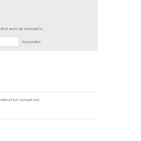
duct weer op voorraad is.
Verzenden
rkleurt het sieraad niet.