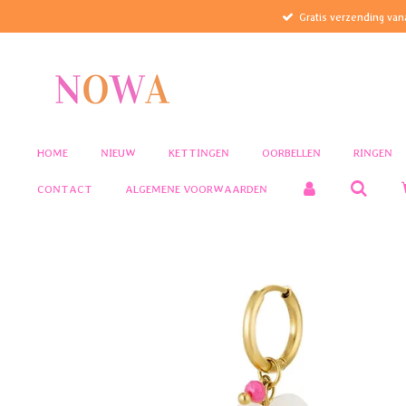
Gratis verzending van
Ga
direct
naar
de
hoofdinhoud
HOME
NIEUW
KETTINGEN
OORBELLEN
RINGEN
CONTACT
ALGEMENE VOORWAARDEN