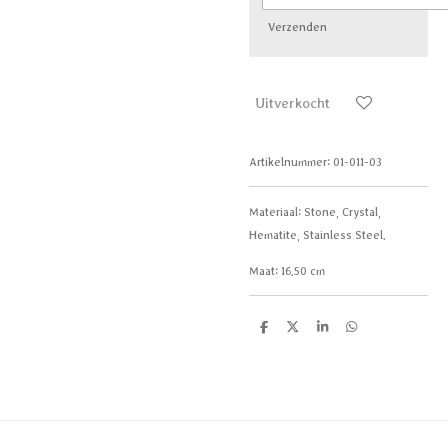
Verzenden
Uitverkocht
Artikelnummer:
01-011-03
Materiaal:
Stone, Crystal,
Hematite, Stainless Steel.
Maat:
16.50 cm
D
D
S
D
e
e
h
e
l
e
a
l
e
l
r
e
n
e
n