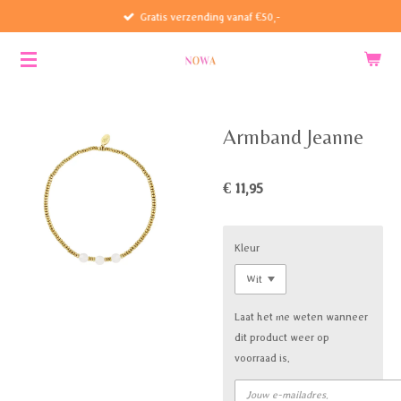
Gratis verzending vanaf €50,-
Ga
direct
naar
de
hoofdinhoud
Armband Jeanne
€ 11,95
Kleur
Laat het me weten wanneer
dit product weer op
voorraad is.