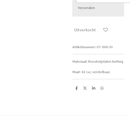
Verzenden
Uitverkocht
Artikelnummer:
07-006-01
Materiaal:
Roestvrijstalen ketting.
Maat: 42 cm, verstelbaar.
D
D
S
D
e
e
h
e
l
e
a
l
e
l
r
e
n
e
n