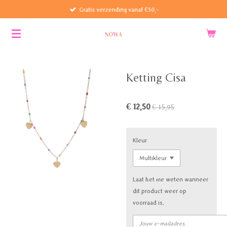
Gratis verzending vanaf €50,-
Ga
direct
naar
de
hoofdinhoud
Ketting Cisa
€ 12,50
€ 15,95
Kleur
Laat het me weten wanneer
dit product weer op
voorraad is.