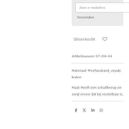
Verzenden
Uitverkocht
Artikelnummer:
07-014-04
Materiaal: Weefarmband, miyuki
kralen
Maat: Heeft een schuifknoop en
zorgt ervoor dat hij verstelbaar is.
D
D
S
D
e
e
h
e
l
e
a
l
e
l
r
e
n
e
n