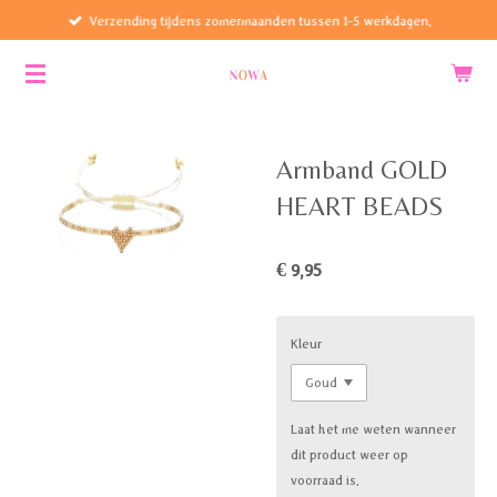
Verzending tijdens zomermaanden tussen 1-5 werkdagen.
Ga
direct
naar
de
hoofdinhoud
Armband GOLD
HEART BEADS
€ 9,95
Kleur
Laat het me weten wanneer
dit product weer op
voorraad is.