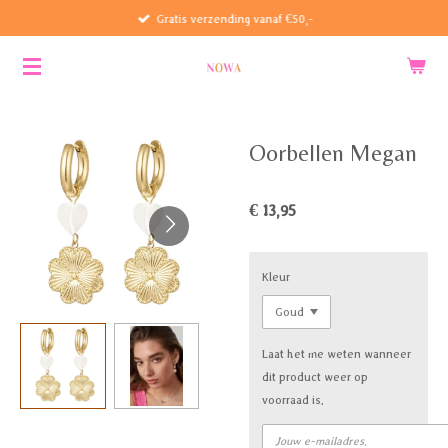
Gratis verzending vanaf €50,-
Ga
direct
naar
de
hoofdinhoud
Oorbellen Megan
€ 13,95
Kleur
Laat het me weten wanneer
dit product weer op
voorraad is.