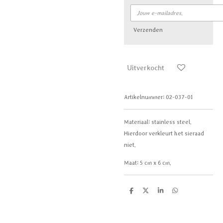
Verzenden
Uitverkocht
Artikelnummer:
02-037-01
Materiaal:
stainless steel.
Hierdoor verkleurt het sieraad
niet.
Maat: 5 cm x 6 cm.
D
D
S
D
e
e
h
e
l
e
a
l
e
l
r
e
n
e
n