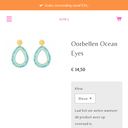
Gratis verzending vanaf €50,-
Ga
direct
naar
de
hoofdinhoud
Oorbellen Ocean
Eyes
€ 14,50
Kleur
Laat het me weten wanneer
dit product weer op
voorraad is.