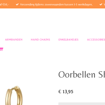
af €50,-
Verzending tijdens zomermaanden tussen 1-5 werkdagen.
ARMBANDEN
HAND CHAINS
ENKELBANDJES
ACCESSOIRE
Oorbellen Sh
€ 13,95