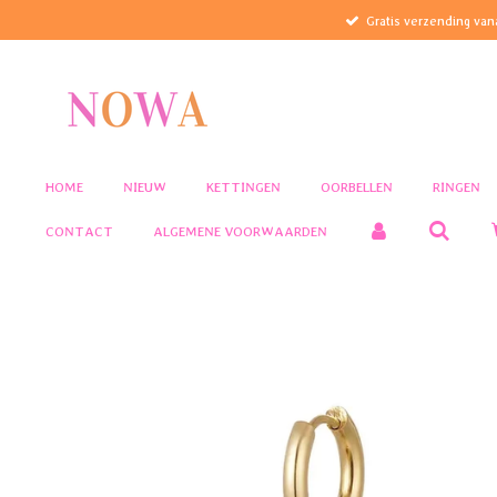
Gratis verzending van
Ga
direct
naar
de
hoofdinhoud
HOME
NIEUW
KETTINGEN
OORBELLEN
RINGEN
CONTACT
ALGEMENE VOORWAARDEN