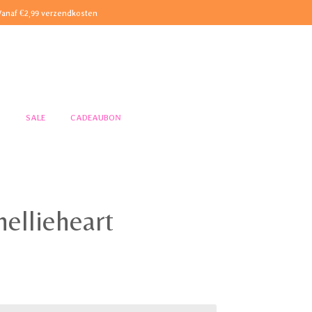
Vanaf €2,99 verzendkosten
S
SALE
CADEAUBON
ellieheart