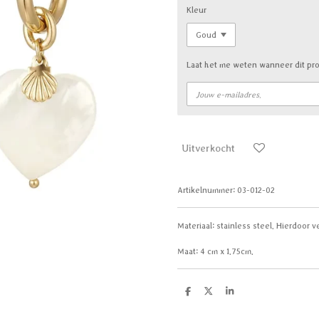
Kleur
Laat het me weten wanneer dit pro
Uitverkocht
Artikelnummer:
03-012-02
Materiaal:
stainless steel. Hierdoor ve
Maat:
4 cm x 1.75cm.
D
D
S
e
e
h
l
e
a