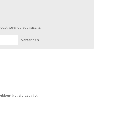
duct weer op voorraad is.
Verzenden
rkleurt het sieraad niet.