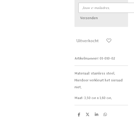
Verzenden
Uitverkocht
Artikelnummer:
01-010-02
Materiaal:
stainless steel.
Hierdoor verkleurt het sieraad
niet.
Maat:
3.50 cm x 1.60 cm.
D
D
S
D
e
e
h
e
l
e
a
l
e
l
r
e
n
e
n