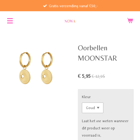
Gratis verzending vanaf €50,-
Ga
direct
naar
de
hoofdinhoud
Oorbellen
MOONSTAR
€ 5,95
€ 12,95
Kleur
Laat het me weten wanneer
dit product weer op
voorraad is.