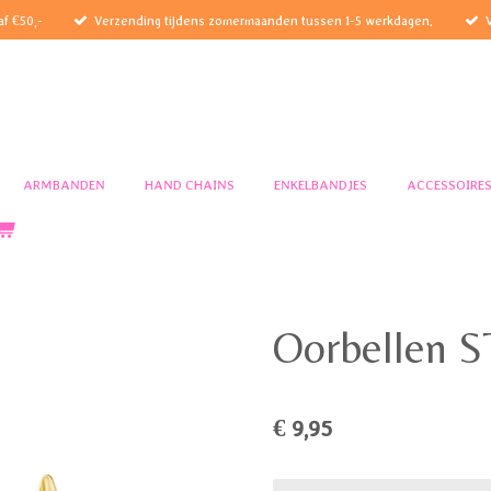
af €50,-
Verzending tijdens zomermaanden tussen 1-5 werkdagen.
ARMBANDEN
HAND CHAINS
ENKELBANDJES
ACCESSOIRE
Oorbellen 
€ 9,95