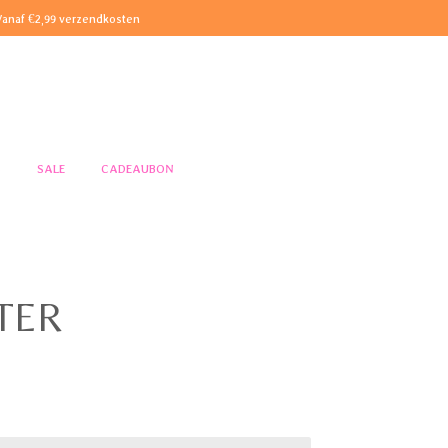
Vanaf €2,99 verzendkosten
S
SALE
CADEAUBON
STER