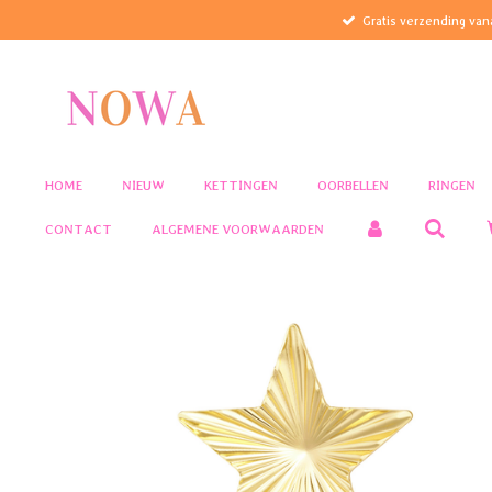
Gratis verzending van
Ga
direct
naar
de
hoofdinhoud
HOME
NIEUW
KETTINGEN
OORBELLEN
RINGEN
CONTACT
ALGEMENE VOORWAARDEN