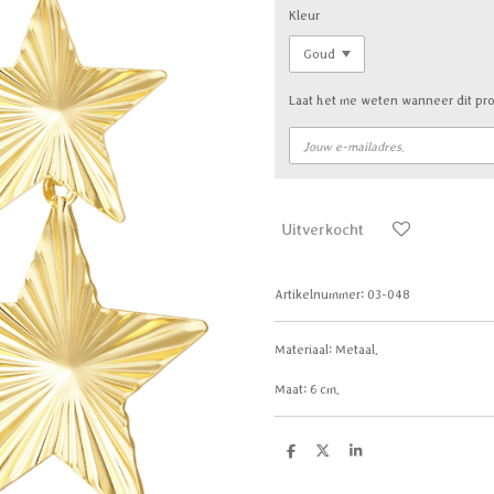
Kleur
Laat het me weten wanneer dit pro
Uitverkocht
Artikelnummer:
03-048
Materiaal:
Metaal.
Maat: 6 cm.
D
D
S
e
e
h
l
e
a