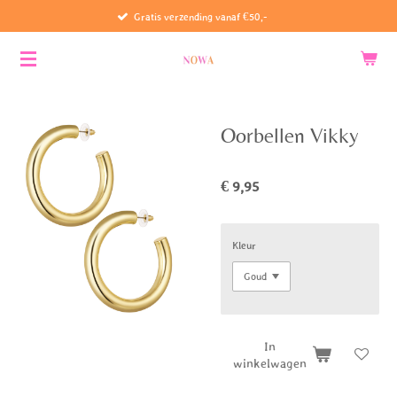
Gratis verzending vanaf €50,-
Ga
direct
naar
de
hoofdinhoud
Oorbellen Vikky
€ 9,95
Kleur
In
winkelwagen