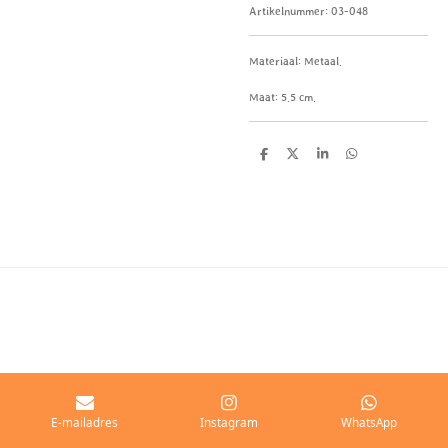
Artikelnummer:
03-048
Materiaal:
Metaal.
Maat: 5
.5 cm.
D
D
S
D
e
e
h
e
l
e
a
l
e
l
r
e
n
e
n
E-mailadres
Instagram
WhatsApp