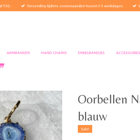
af €50,-
Verzending tijdens zomermaanden tussen 1-5 werkdagen.
ARMBANDEN
HAND CHAINS
ENKELBANDJES
ACCESSOIRE
Oorbellen N
blauw
Sale!