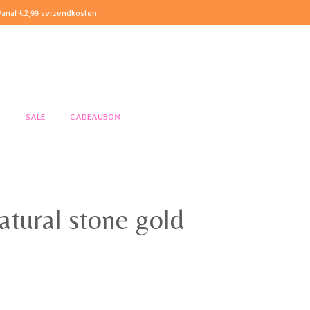
Vanaf €2,99 verzendkosten
S
SALE
CADEAUBON
atural stone gold