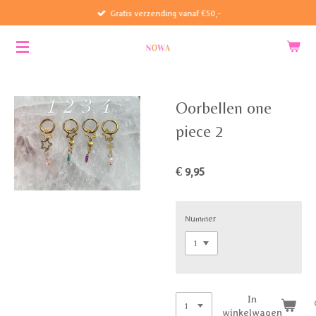
Gratis verzending vanaf €50,-
Ga
direct
naar
de
hoofdinhoud
Oorbellen one
piece 2
€ 9,95
Nummer
In
winkelwagen