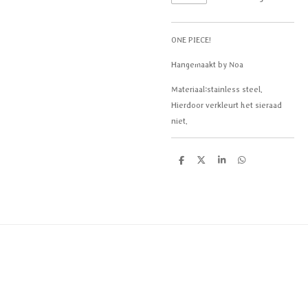
ONE PIECE!
Hangemaakt by Noa
Materiaal:
stainless steel.
Hierdoor verkleurt het sieraad
niet.
D
D
S
D
e
e
h
e
l
e
a
l
e
l
r
e
n
e
n