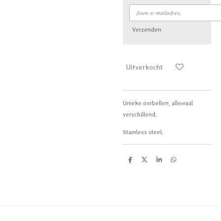
Verzenden
Uitverkocht
Unieke oorbellen, allemaal
verschillend.
Stainless steel.
D
D
S
D
e
e
h
e
l
e
a
l
e
l
r
e
n
e
n