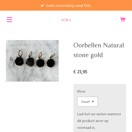
Gratis verzending vanaf €50,-
Ga
direct
naar
de
hoofdinhoud
Oorbellen Natural
stone gold
€ 21,95
Kleur
Laat het me weten wanneer
dit product weer op
voorraad is.