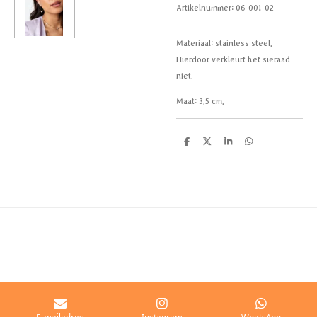
Artikelnummer:
06-001-02
Materiaal:
stainless steel.
Hierdoor verkleurt het sieraad
niet.
Maat: 3
.5 cm.
D
D
S
D
e
e
h
e
l
e
a
l
e
l
r
e
n
e
n
E-mailadres
Instagram
WhatsApp