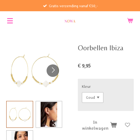
Gratis verzending vanaf €50,-
Ga
direct
naar
de
hoofdinhoud
Oorbellen Ibiza
€ 9,95
Kleur
In
winkelwagen