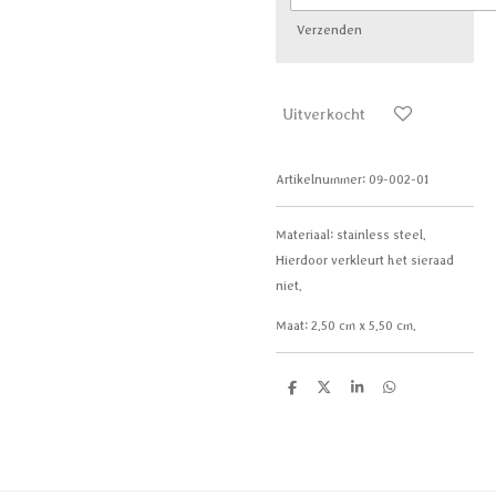
Verzenden
Uitverkocht
Artikelnummer:
09-002-01
Materiaal:
stainless steel.
Hierdoor verkleurt het sieraad
niet.
Maat:
2.50 cm x 5.50 cm.
D
D
S
D
e
e
h
e
l
e
a
l
e
l
r
e
n
e
n