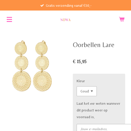
Gratis verzending vanaf €50,-
Ga
direct
naar
de
hoofdinhoud
Oorbellen Lare
€ 15,95
Kleur
Laat het me weten wanneer
dit product weer op
voorraad is.