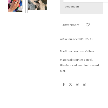
Verzenden
Uitverkocht
Artikelnummer:
09-015-01
Maat: one size, verstelbaar.
Materiaal: stainless steel.
Hierdoor verkleurt het sieraad
niet.
D
D
S
D
e
e
h
e
l
e
a
l
e
l
r
e
n
e
n