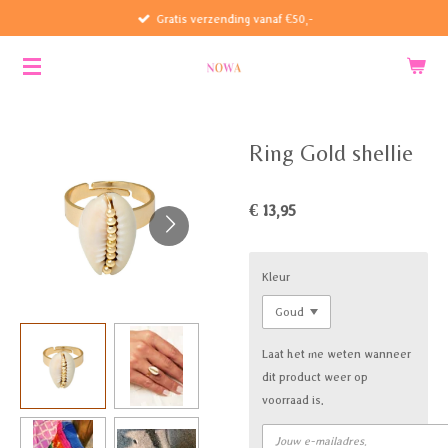
Gratis verzending vanaf €50,-
Ga
direct
naar
de
hoofdinhoud
Ring Gold shellie
€ 13,95
Kleur
Laat het me weten wanneer
dit product weer op
voorraad is.