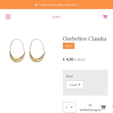
Gratis verzending vanaf €50,-
Ga
direct
naar
de
hoofdinhoud
Oorbellen Claudia
Sale!
€ 4,95
€ 18,95
Kleur
In
winkelwagen