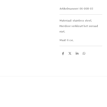
Artikelnummer:
06-008-03
Materiaal:
stainless steel.
Hierdoor verkleurt het sieraad
niet.
Maat: 6 cm.
D
D
S
D
e
e
h
e
l
e
a
l
e
l
r
e
n
e
n