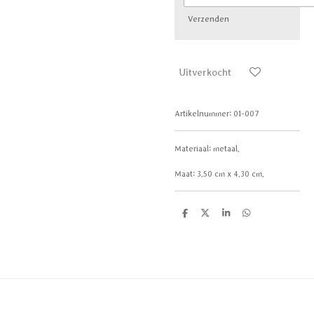
Verzenden
Uitverkocht
Artikelnummer:
01-007
Materiaal:
metaal.
Maat:
3.50 cm x 4.30 cm.
D
D
S
D
e
e
h
e
l
e
a
l
e
l
r
e
n
e
n