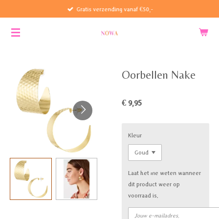
Gratis verzending vanaf €50,-
Ga
direct
naar
de
hoofdinhoud
Oorbellen Nake
€ 9,95
Kleur
Laat het me weten wanneer
dit product weer op
voorraad is.