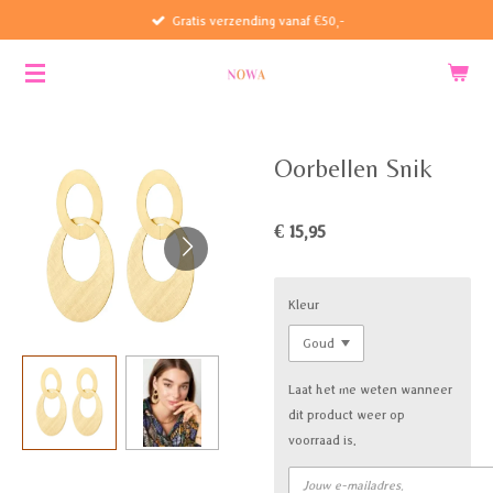
Gratis verzending vanaf €50,-
Ga
direct
naar
de
hoofdinhoud
Oorbellen Snik
€ 15,95
Kleur
Laat het me weten wanneer
dit product weer op
voorraad is.