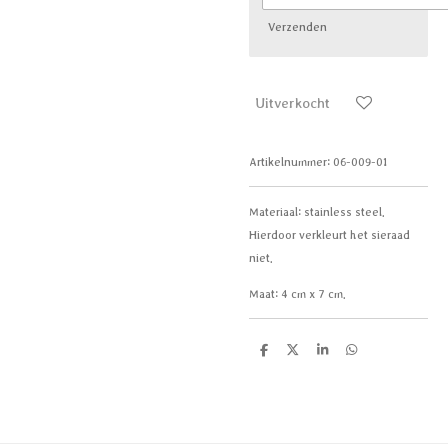
Verzenden
Uitverkocht
Artikelnummer:
06-009-01
Materiaal:
stainless steel.
Hierdoor verkleurt het sieraad
niet.
Maat:
4 cm x 7 cm.
D
D
S
D
e
e
h
e
l
e
a
l
e
l
r
e
n
e
n