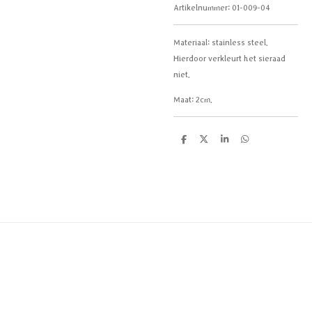
Artikelnummer:
01-009-04
Materiaal: stainless steel.
Hierdoor verkleurt het sieraad
niet.
Maat: 2cm.
D
D
S
D
e
e
h
e
l
e
a
l
e
l
r
e
n
e
n