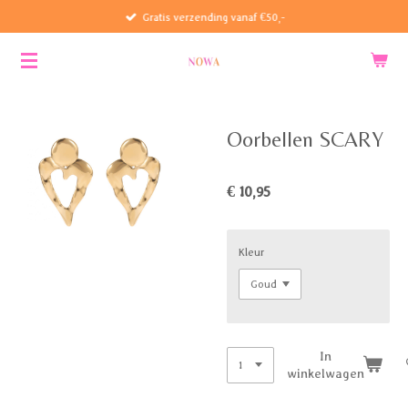
Gratis verzending vanaf €50,-
Ga
direct
naar
de
hoofdinhoud
Oorbellen SCARY
€ 10,95
Kleur
In
winkelwagen