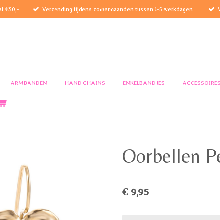
af €50,-
Verzending tijdens zomermaanden tussen 1-5 werkdagen.
ARMBANDEN
HAND CHAINS
ENKELBANDJES
ACCESSOIRE
Oorbellen P
€ 9,95