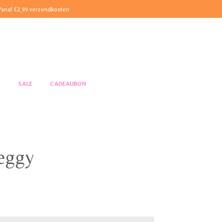
Vanaf €2,99 verzendkosten
S
SALE
CADEAUBON
eggy