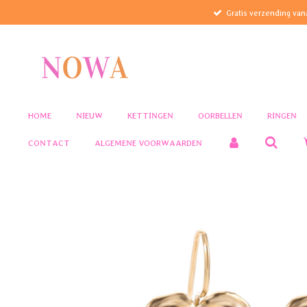
Gratis verzending van
Ga
direct
naar
de
hoofdinhoud
HOME
NIEUW
KETTINGEN
OORBELLEN
RINGEN
CONTACT
ALGEMENE VOORWAARDEN