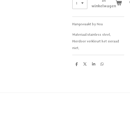
In
winkelwagen
Hangemaakt by Noa
Materiaal:
stainless steel.
Hierdoor verkleurt het sieraad
niet.
D
D
S
D
e
e
h
e
l
e
a
l
e
l
r
e
n
e
n