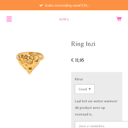
Gratis verzending vanaf €50,-
Ga
direct
naar
de
hoofdinhoud
Ring Inzi
€ 11,95
Kleur
Laat het me weten wanneer
dit product weer op
voorraad is.