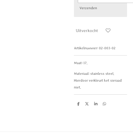
Verzenden
Uitverkocht
Artikelnummer:
02-003-02
Maat: 17.
Materiaal: stainless steel.
Hierdoor verkleurt het sieraad
niet.
D
D
S
D
e
e
h
e
l
e
a
l
e
l
r
e
n
e
n