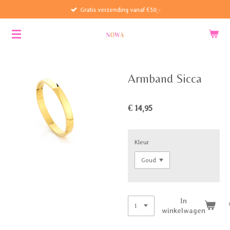
Gratis verzending vanaf €50,-
Ga
direct
naar
de
hoofdinhoud
Armband Sicca
€ 14,95
Kleur
In
winkelwagen