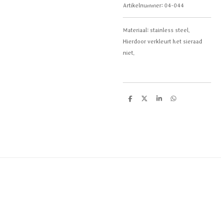
Artikelnummer:
04-044
Materiaal:
stainless steel.
Hierdoor verkleurt het sieraad
niet.
D
D
S
D
e
e
h
e
l
e
a
l
e
l
r
e
n
e
n