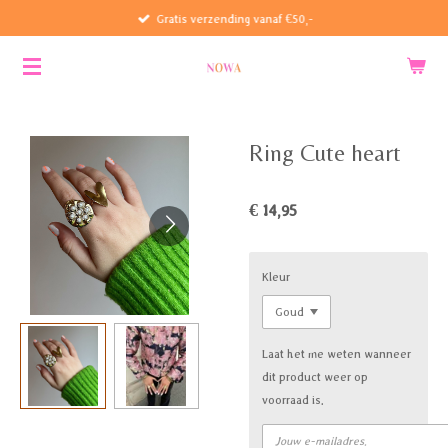
Gratis verzending vanaf €50,-
Ga
direct
naar
de
hoofdinhoud
Ring Cute heart
€ 14,95
Kleur
Laat het me weten wanneer
dit product weer op
voorraad is.