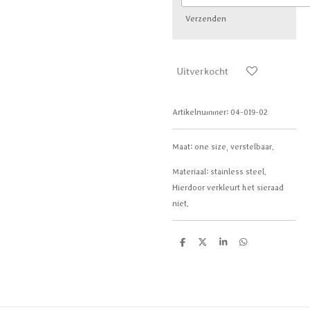
Verzenden
Uitverkocht
Artikelnummer:
04-019-02
Maat: one size, verstelbaar.
Materiaal: stainless steel.
Hierdoor verkleurt het sieraad
niet.
D
D
S
D
e
e
h
e
l
e
a
l
e
l
r
e
n
e
n