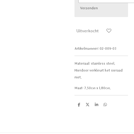
Verzenden
Uitverkocht
Artikelnummer:
02-009-03
Materiaal: stainless steel.
Hierdoor verkleurt het sieraad
niet.
Maat:
7.50cm x 1.80cm
.
D
D
S
D
e
e
h
e
l
e
a
l
e
l
r
e
n
e
n