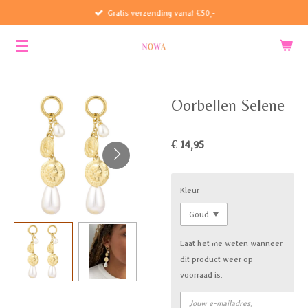
Gratis verzending vanaf €50,-
Ga
direct
naar
de
hoofdinhoud
Oorbellen Selene
€ 14,95
Kleur
Laat het me weten wanneer
dit product weer op
voorraad is.