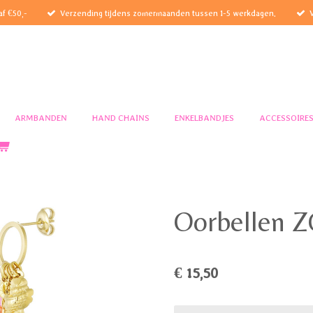
af €50,-
Verzending tijdens zomermaanden tussen 1-5 werkdagen.
ARMBANDEN
HAND CHAINS
ENKELBANDJES
ACCESSOIRE
Oorbellen
€ 15,50