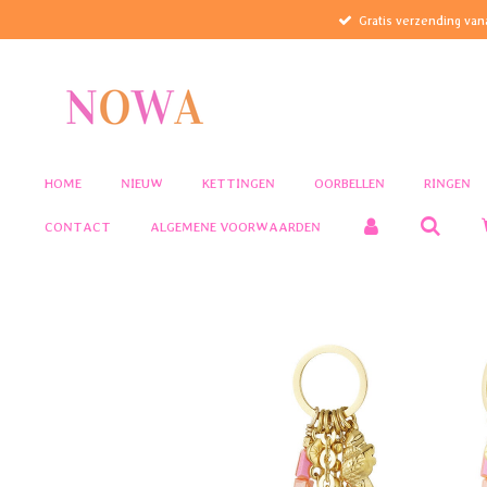
Gratis verzending van
Ga
direct
naar
de
hoofdinhoud
HOME
NIEUW
KETTINGEN
OORBELLEN
RINGEN
CONTACT
ALGEMENE VOORWAARDEN