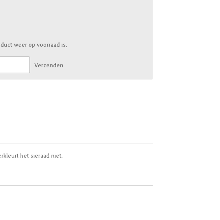
duct weer op voorraad is.
Verzenden
rkleurt het sieraad niet.