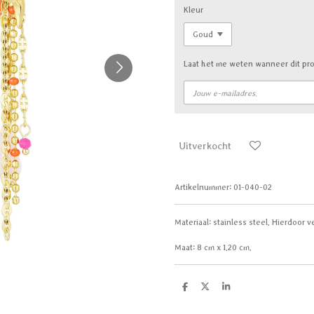
Kleur
Laat het me weten wanneer dit pro
Uitverkocht
Artikelnummer:
01-040-02
Materiaal:
stainless steel. Hierdoor ve
Maat:
8 cm x 1.20 cm.
D
D
S
e
e
h
l
e
a