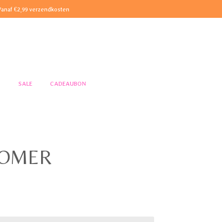
Vanaf €2,99 verzendkosten
S
SALE
CADEAUBON
 ZOMER