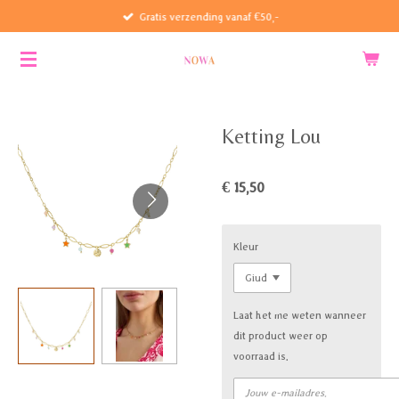
Gratis verzending vanaf €50,-
Ga
direct
naar
de
hoofdinhoud
Ketting Lou
€ 15,50
Kleur
Laat het me weten wanneer
dit product weer op
voorraad is.