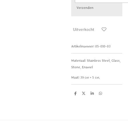
Verzenden
Uitverkocht
Artikelnummer:
05-010-03
Materiaal:
Stainless Steel, Glass,
Stone, Enamel
Maat:
39 cm + 5 cm.
D
D
S
D
e
e
h
e
l
e
a
l
e
l
r
e
n
e
n