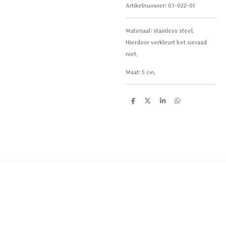
Artikelnummer:
03-022-01
Materiaal: stainless steel.
Hierdoor verkleurt het sieraad
niet.
Maat: 5 cm.
D
D
S
D
e
e
h
e
l
e
a
l
e
l
r
e
n
e
n