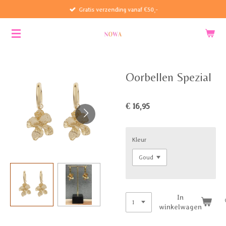
Gratis verzending vanaf €50,-
Ga
direct
naar
de
hoofdinhoud
Oorbellen Spezial
€ 16,95
Kleur
In
winkelwagen