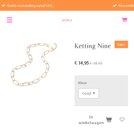
ding vanaf €50,-
Verzending tijdens zomerm
Ga
direct
naar
de
hoofdinhoud
Ketting Nine
Sale!
€ 14,95
€ 18,95
Kleur
In
winkelwagen