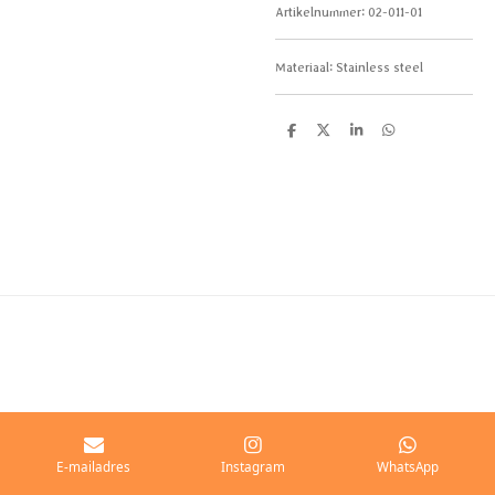
Artikelnummer:
02-011-01
Materiaal: Stainless steel
D
D
S
D
e
e
h
e
l
e
a
l
e
l
r
e
n
e
n
E-mailadres
Instagram
WhatsApp