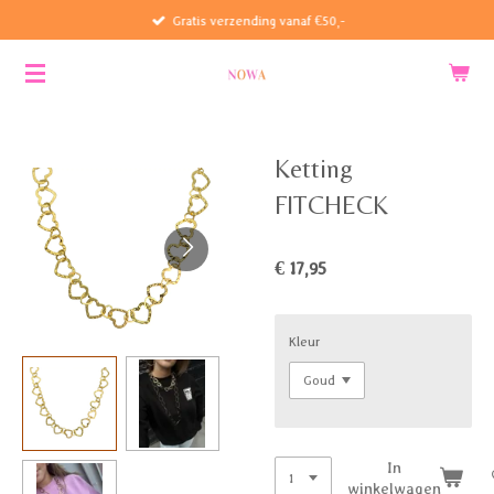
Gratis verzending vanaf €50,-
Ga
direct
naar
de
hoofdinhoud
Ketting
FITCHECK
€ 17,95
Kleur
In
winkelwagen