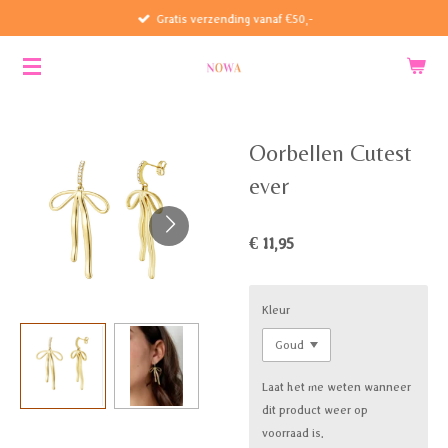
Gratis verzending vanaf €50,-
Ga
direct
naar
de
hoofdinhoud
Oorbellen Cutest
ever
€ 11,95
Kleur
Laat het me weten wanneer
dit product weer op
voorraad is.