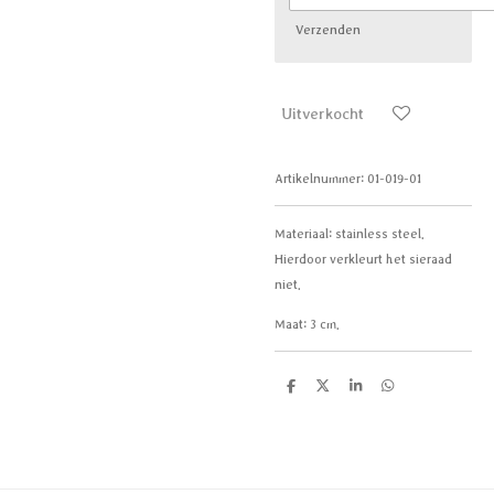
Verzenden
Uitverkocht
Artikelnummer:
01-019-01
Materiaal:
stainless steel.
Hierdoor verkleurt het sieraad
niet.
Maat: 3 cm.
D
D
S
D
e
e
h
e
l
e
a
l
e
l
r
e
n
e
n