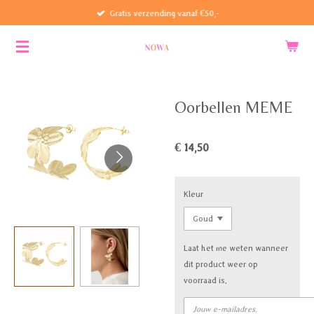
Gratis verzending vanaf €50,-
Ga
direct
naar
de
hoofdinhoud
Oorbellen MEME
€ 14,50
Kleur
Laat het me weten wanneer
dit product weer op
voorraad is.