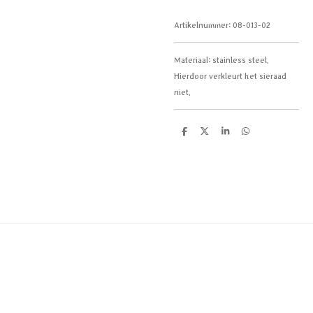
Artikelnummer:
08-013-02
Materiaal:
stainless steel.
Hierdoor verkleurt het sieraad
niet.
D
D
S
D
e
e
h
e
l
e
a
l
e
l
r
e
n
e
n