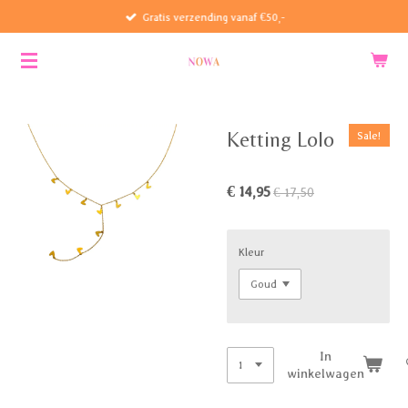
Gratis verzending vanaf €50,-
Ga
direct
naar
de
hoofdinhoud
Ketting Lolo
Sale!
€ 14,95
€ 17,50
Kleur
In
winkelwagen