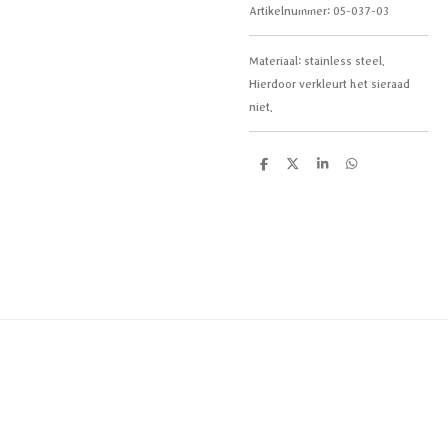
Artikelnummer:
05-037-03
Materiaal:
stainless steel.
Hierdoor verkleurt het sieraad
niet.
D
D
S
D
e
e
h
e
l
e
a
l
e
l
r
e
n
e
n