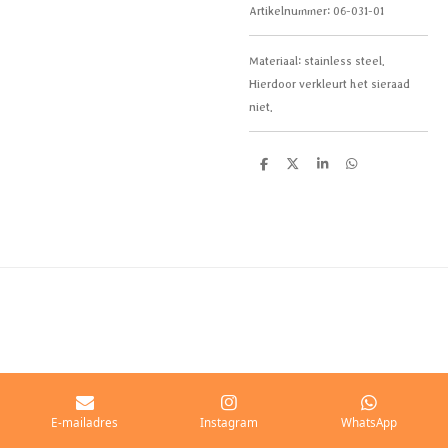
Artikelnummer:
06-031-01
Materiaal:
stainless steel.
Hierdoor verkleurt het sieraad
niet.
D
D
S
D
e
e
h
e
l
e
a
l
e
l
r
e
n
e
n
E-mailadres
Instagram
WhatsApp