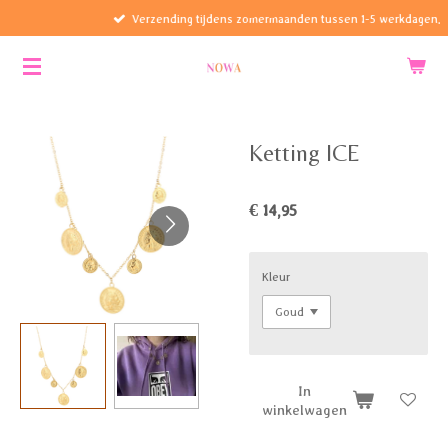
Verzending tijdens zomermaanden tussen 1-5 werkdagen.
Ga
direct
naar
de
hoofdinhoud
Ketting ICE
€ 14,95
Kleur
In
winkelwagen