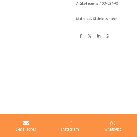
Artikelnummer:
03-024-01
Materiaal: Stainless steel
D
D
S
D
e
e
h
e
l
e
a
l
e
l
r
e
n
e
n
E-mailadres
Instagram
WhatsApp