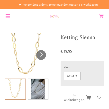
Verzending tijdens zomermaanden tussen 1-5 werkdagen.
Ga
direct
naar
de
hoofdinhoud
Ketting Sienna
€ 19,95
Kleur
In
winkelwagen