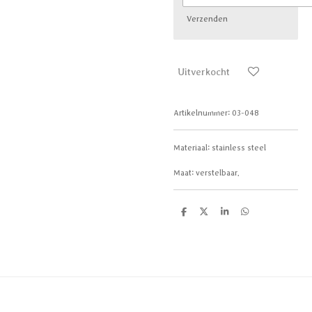
Verzenden
Uitverkocht
Artikelnummer:
03-048
Materiaal: stainless steel
Maat: verstelbaar.
D
D
S
D
e
e
h
e
l
e
a
l
e
l
r
e
n
e
n