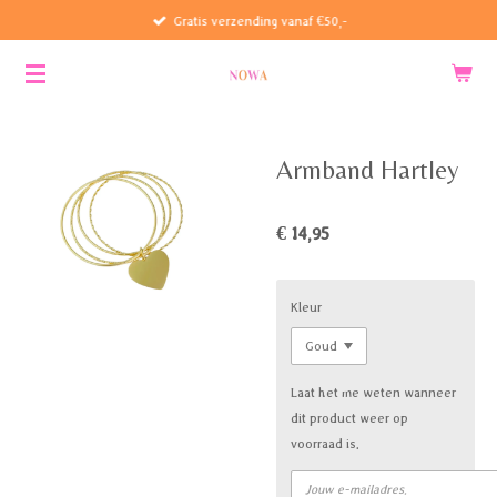
Gratis verzending vanaf €50,-
Ga
direct
naar
de
hoofdinhoud
Armband Hartley
€ 14,95
Kleur
Laat het me weten wanneer
dit product weer op
voorraad is.