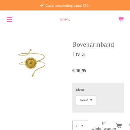
Gratis verzending vanaf €50,-
Ga
direct
naar
de
hoofdinhoud
Bovenarmband
Livia
€ 16,95
Kleur
In
winkelwagen