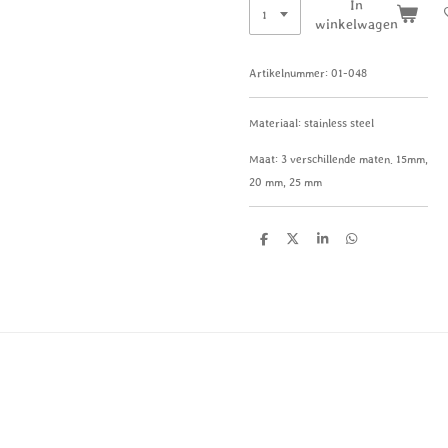
In
winkelwagen
Artikelnummer:
01-048
Materiaal: stainless steel
Maat: 3 verschillende maten. 15mm,
20 mm, 25 mm
D
D
S
D
e
e
h
e
l
e
a
l
e
l
r
e
n
e
n