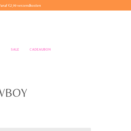
Vanaf €2,99 verzendkosten
S
SALE
CADEAUBON
OWBOY