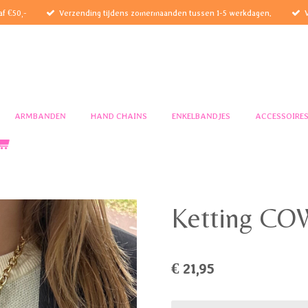
af €50,-
Verzending tijdens zomermaanden tussen 1-5 werkdagen.
ARMBANDEN
HAND CHAINS
ENKELBANDJES
ACCESSOIRE
Ketting C
€ 21,95