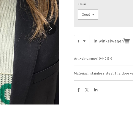
Kleur
In winkelwagen
Artikelnummer:
04-015-1
Materiaal: stainless steel. Hierdoor v
D
D
S
e
e
h
l
e
a
e
l
r
n
e