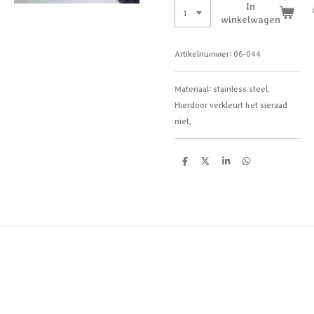
In
winkelwagen
Artikelnummer:
06-044
Materiaal:
stainless steel.
Hierdoor verkleurt het sieraad
niet.
D
D
S
D
e
e
h
e
l
e
a
l
e
l
r
e
n
e
n