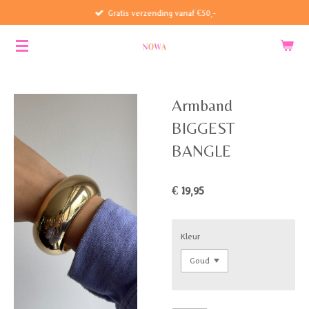
Gratis verzending vanaf €50,-
Ga
direct
naar
de
hoofdinhoud
Armband
BIGGEST
BANGLE
€ 19,95
Kleur