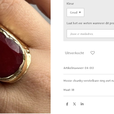
Kleur
Laat het me weten wanneer dit pro
Uitverkocht
Artikelnummer:
04-013
Mooie chunky verstelbare ring met na
Maat: 18
D
D
S
e
e
h
l
e
a