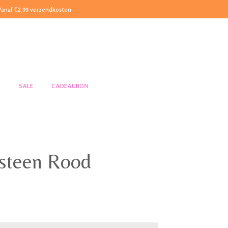
Vanaf €2,99 verzendkosten
S
SALE
CADEAUBON
steen Rood