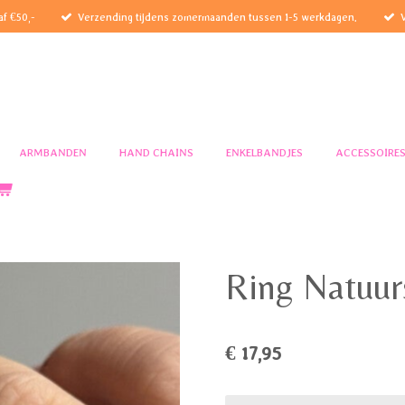
af €50,-
Verzending tijdens zomermaanden tussen 1-5 werkdagen.
ARMBANDEN
HAND CHAINS
ENKELBANDJES
ACCESSOIRE
Ring Natuur
€ 17,95