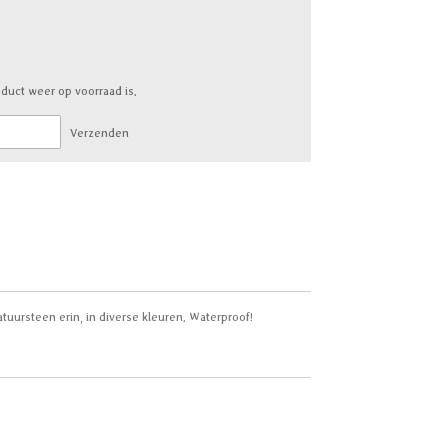
duct weer op voorraad is.
Verzenden
tuursteen erin, in diverse kleuren. Waterproof!